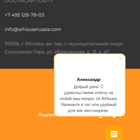
ООО «АСАИ СОФТ»
+7 495 128-78-03
info@aihouserussia.com
105318, г. Москва, вн. тер. г. муниципальный округ
Соколиная Гора, ул. Ибрагимова, д. 31, к. 47
Александр
Добрый день! С
удовольствием отвечу на
Подтвердить
любой ваш вопрос об AiHouse.
Напишите в чат или удобный
При использовании данного сайта, вы подтверждаете
для вас мессенджер.
Публичная оферта
Подписаться на Telegram
свое согласие на использование файлов cookie и других
похожих технологий в соответствии с в соответствии с
© 2026 -
Сделано в ASAI SOFT
| Все права защищены
Политикой конфиденциальности
и настоящим
Уведомлением. Если вы не согласны, чтобы мы
использовали данный тип файлов, вы должны