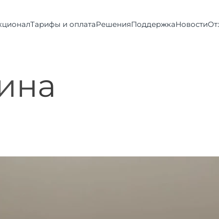
кционал
Тарифы и оплата
Решения
Поддержка
Новости
От
ина