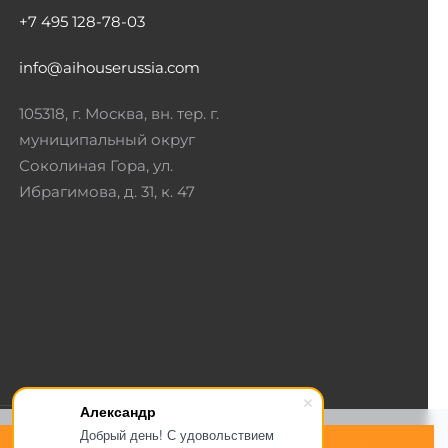
+7 495 128-78-03
info@aihouserussia.com
105318, г. Москва, вн. тер. г.
муниципальный округ
Соколиная Гора, ул.
Ибрагимова, д. 31, к. 47
Александр
Добрый день! С удовольствием