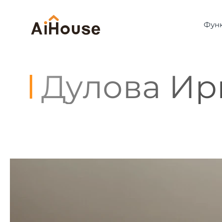
Фун
Дулова Ир